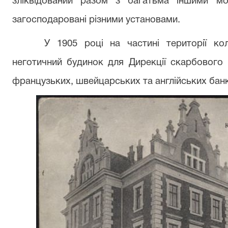
зліквідований разом з багатьма іншими мо
загосподаровані різними установами.
У 1905 році на частині території к
неготичний будинок для Дирекції скарбового п
французьких, швейцарських та англійських банк