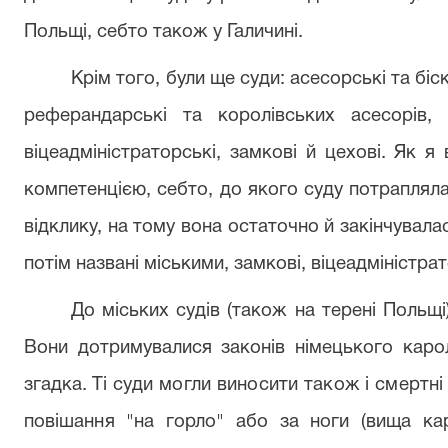
Польщі, себто також у Галичині.
Крім того, були ще суди: асесорські та біск
реферандарські та королівських асе­сорів,
віцеадміністраторські, замкові й цехові. Як я
компетенцією, себто, до якого суду потрапляла 
відклику, на тому вона остаточно й закінчувала
потім названі міськими, замкові, віцеадміністрато
До міських судів (також на терені Польщ
Вони дотримувалися законів німе­
цького каро
згадка. Ті
суди могли виносити також і смертн
повішання "на горло" або за ноги (вища
ка