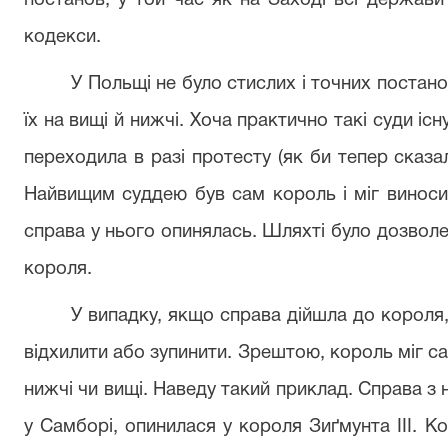
постанов, у той час як на Заході всі держави 
кодекси.
У Польщі не було стислих і точних постано
їх на вищі й нижчі. Хоча практично такі суди іс
переходила в разі протесту (як би тепер сказал
Найвищим суддею був сам король і міг вино­си
справа у нього опи­нялась. Шляхті було дозвол
короля.
У випадку, якщо справа дійшла до короля,
відхилити або зупинити. Зрештою, король міг с
нижчі чи вищі. Наведу такий приклад. Справа з 
у Самборі, опинилася у короля Зиґмунта III. К