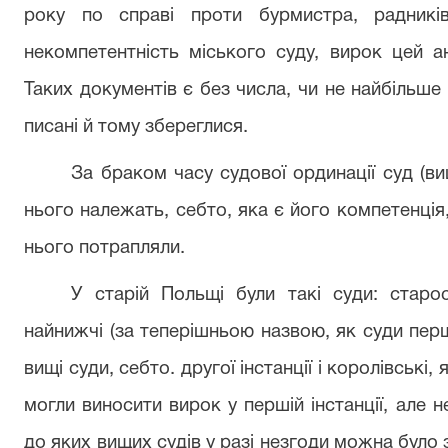
року по справі проти бурмистра, радникі
некомпетентність міського суду, вирок цей а
Таких документів є без числа, чи не найбільше 
писані й тому збереглися.
За браком часу судової ординації суд (ви
нього належать, себто, яка є його ком­петенці
нього потра­пляли.
У старій Польщі були такі суди: старост
найнижчі (за теперішньою назвою, як суди першо
вищі суди, себто. другої інстанції і королівські, я
могли виносити вирок у першій інстанції, але 
до яких вищих судів у разі незгоди можна було зв