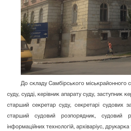
До складу Самбірського міськрайонного су
суду, судді, керівник апарату суду, заступник ке
старший секретар суду, секретарі судових зас
старший судовий розпорядник, судовий ро
інформаційних технологій, архіваріус, друкарка