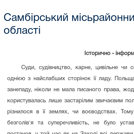
Самбірський місьрайонни
області
Історично - інфор
Суди, судівництво, карне, цивільне чи 
однією з найслабших сторінок її ладу. Польщ
занепаду, ніколи не мала писаного права, жод
користувалась лише застарілим звичаєвим пол
різнилося в її землях, чи воєводствах. Тому
безголів'я та суперечливість, не було уст