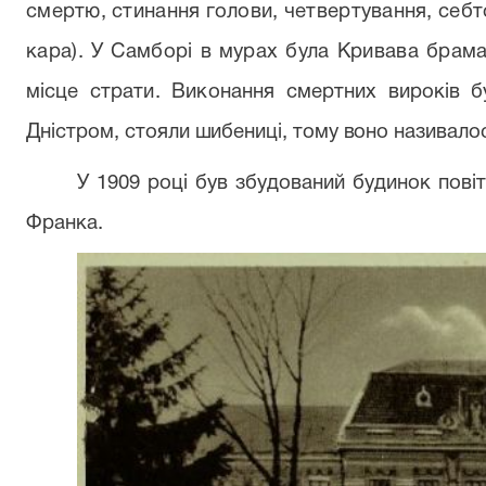
смертю, стинання го­лови, четвертування, себт
кара). У Самборі в мурах була Кривава брам
місце страти. Виконання смер­
тних вироків б
Дністром,
стояли шибениці, тому воно називал
У 1909 році був збудований будинок повіт
Франка.