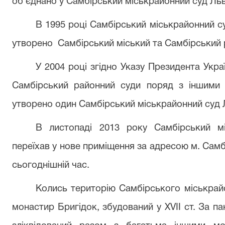
об’єднано у Самбірський міськрайонний суд Льві
В 1995 році Самбірський міськрайонний су
утворено
Самбірський міський та Самбірський р
У 2004 році згідно Указу Президента Укра
Самбірський районний суди поряд з іншими с
утворено один Самбірський міськрайонний суд Л
В листопаді 2013 року Самбірський мі
переїхав у нове приміщення за адресою м. Самбі
сьогоднішній час.
Колись територію Самбірського міськрайо
монастир Бригідок, збудований у XVII ст. За п