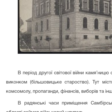
В період другої світової війни камя’ницю
виконком (більшовицьке староство). Тут місти
комсомолу, пропаганди, фінансів, виборів та інш
В радянські часи приміщення Самбірськ