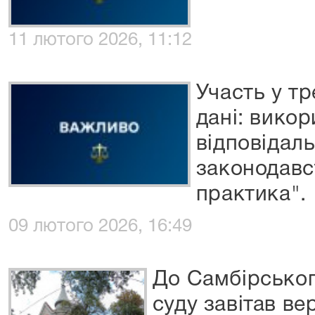
11 лютого 2026, 11:12
Участь у тр
дані: викор
відповідаль
законодавс
практика".
09 лютого 2026, 16:49
До Самбірськог
суду завітав ве