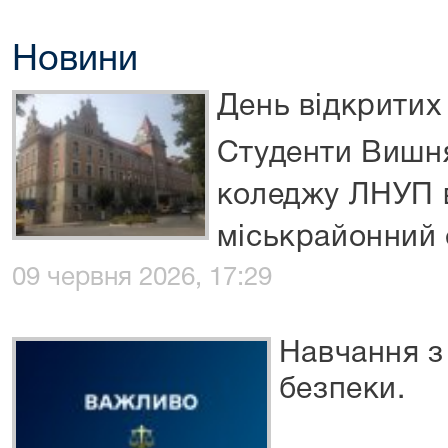
Новини
День відкритих
Cтуденти Вишн
коледжу ЛНУП в
міськрайонний 
09 червня 2026, 17:29
Навчання з
безпеки.