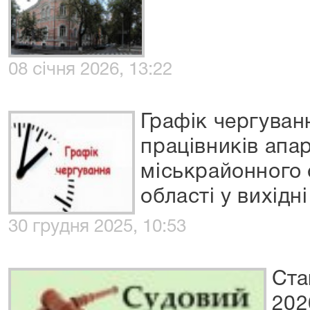
08 січня 2026, 13:22
Графік чергуванн
працівників апа
міськрайонного 
області у вихідн
30 грудня 2025, 10:53
Ста
202