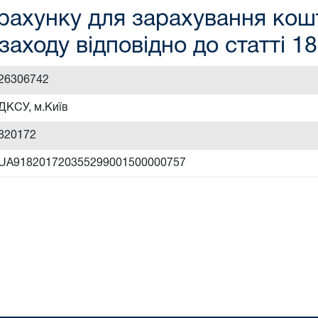
рахунку для зарахування кошт
заходу відповідно до статті 1
26306742
ДКСУ, м.Київ
820172
UA918201720355299001500000757