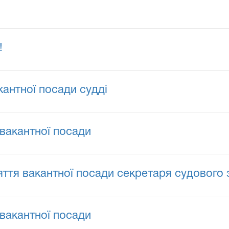
!
антної посади судді
вакантної посади
ття вакантної посади секретаря судового 
вакантної посади