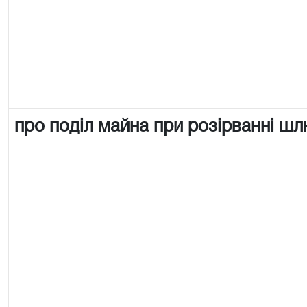
про поділ майна при розірванні ш