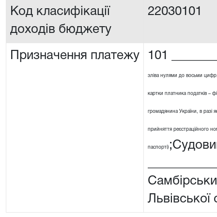
Код класифікації
22030101
доходів бюджету
Призначення платежу
101 _______
зліва нулями до восьми цифр
картки платника податків – ф
громадянина України, в разі я
прийняття реєстраційного номе
;Судови
паспорті)
__________
Самбірськи
Львівської 