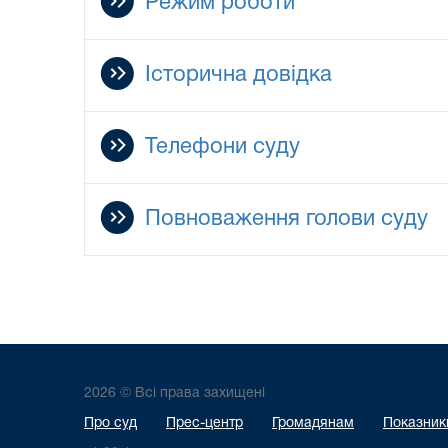
Режим роботи
Історична довідка
Телефони суду
Повноваження голови суду
2026 © Всі права захищені
Про суд
Прес-центр
Громадянам
Показники