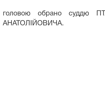
головою обрано суддю П
АНАТОЛІЙОВИЧА.